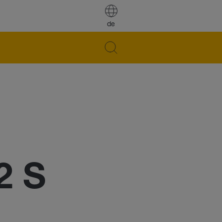
de
2 S