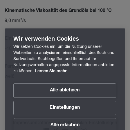
Kinematische Viskosität des Grundöls bei 100 °C
9,0 mm²/s
Wir verwenden Cookies
Einsatztemperaturbereich
Wir setzen Cookies ein, um die Nutzung unserer
-40 – 1400 °C
Webseiten zu analysieren, einschließlich des Such und
Surfverlaufs, Suchbegriffen und Ihnen auf Ihr
Nutzungsverhalten angepasste Informationen anbieten
Farbe/Aussehen
zu können.
Lernen Sie mehr
weiß
Alle ablehnen
Einstellungen
Impressum
Datenschutz
AGB
Cookie-Einstellungen
Alle erlauben