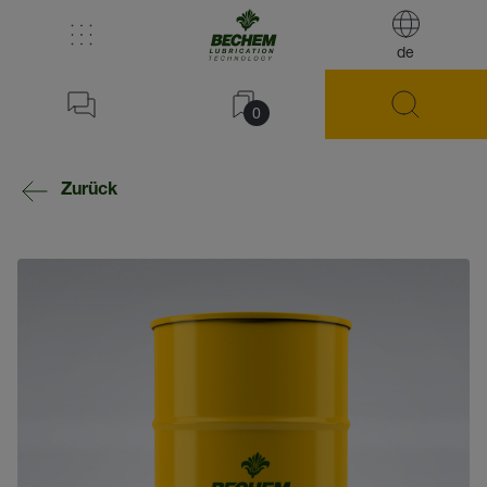
de
0
Zurück