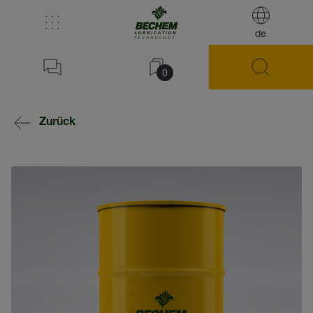
de
0
Zurück