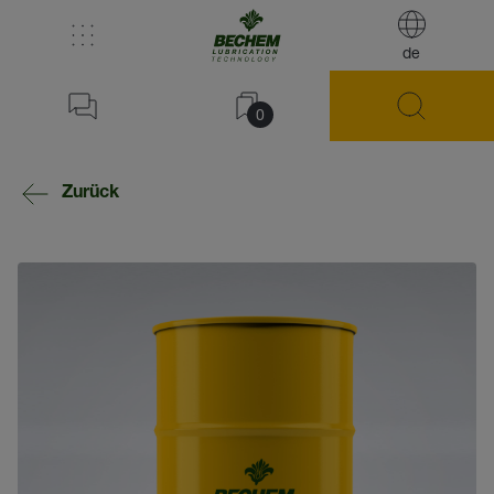
de
0
Zurück