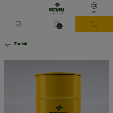
de
0
Zurück