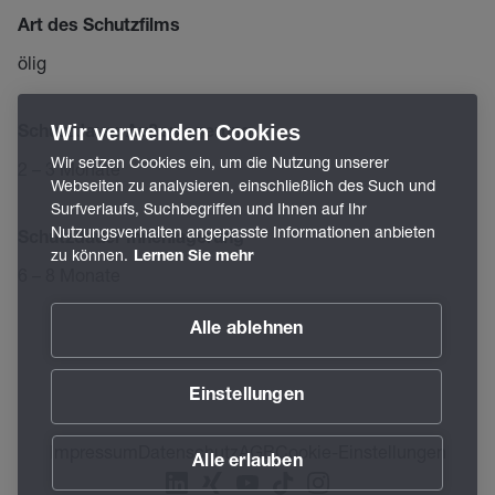
Art des Schutzfilms
ölig
Wir verwenden Cookies
Schutzdauer Außenlagerung
Wir setzen Cookies ein, um die Nutzung unserer
2 – 3 Monate
Webseiten zu analysieren, einschließlich des Such und
Surfverlaufs, Suchbegriffen und Ihnen auf Ihr
Nutzungsverhalten angepasste Informationen anbieten
Schutzdauer Innenlagerung
zu können.
Lernen Sie mehr
6 – 8 Monate
Alle ablehnen
Einstellungen
Impressum
Datenschutz
AGB
Cookie-Einstellungen
Alle erlauben