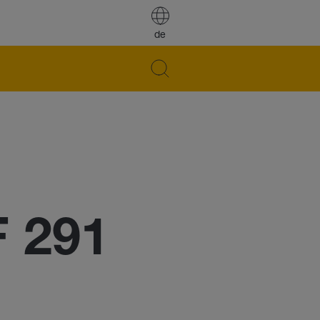
de
F 291