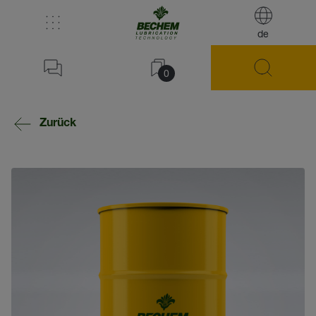
de
0
Zurück