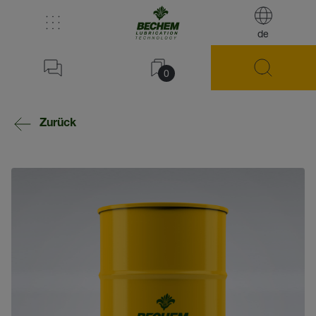
de
0
Zurück