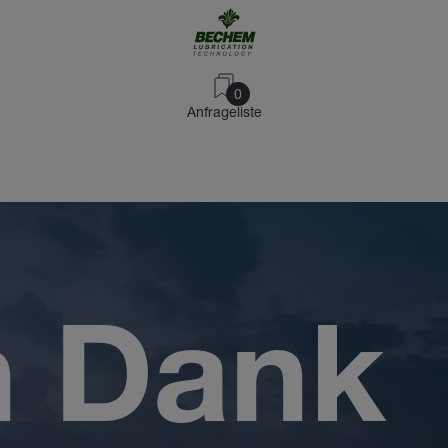
0
Anfrageliste
n Dank