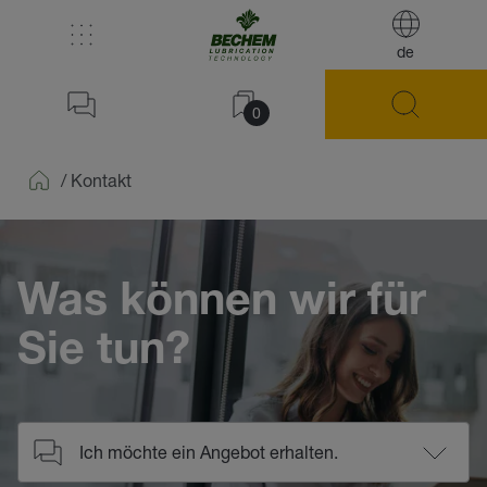
de
0
/
Kontakt
Home
Was können wir für
Sie tun?