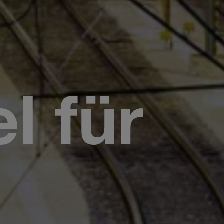
l für
e