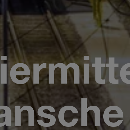
ermitte
lansch