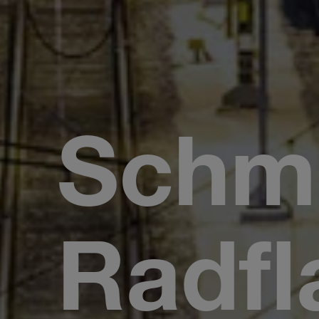
Schmi
Radf