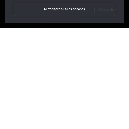
Autoriser tous les cookies
Dérouler
/
Secteurs
/
Sidérurgie
Home
Lubrifiants pour la
fabrication d’acier
Indifférents à la
chaleur