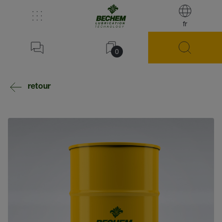
fr
0
retour