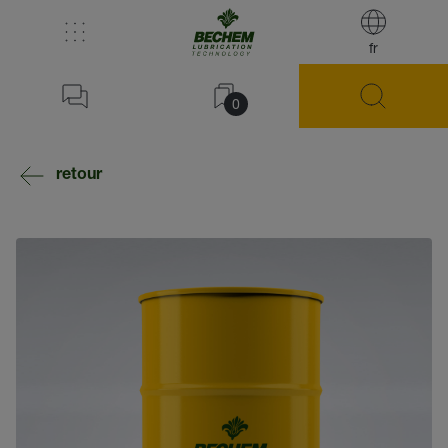
fr
0
retour