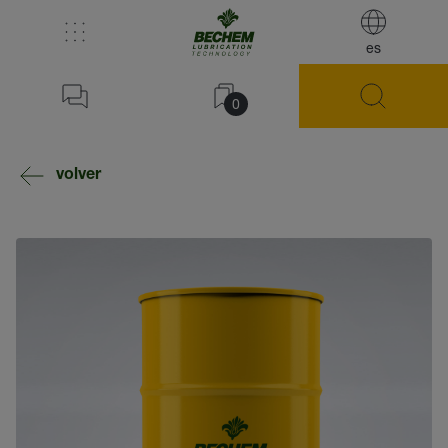
es
0
volver