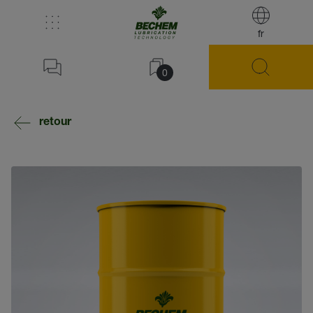
fr
0
retour