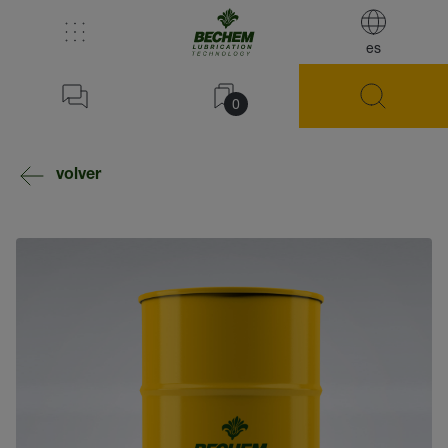
es
0
volver