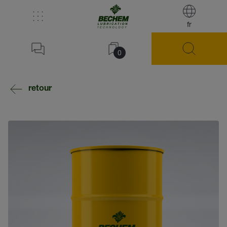
fr
0
retour