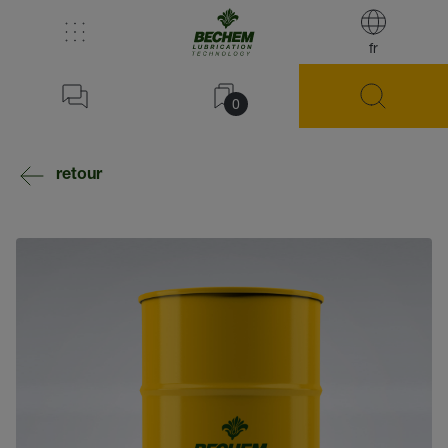
fr
0
retour