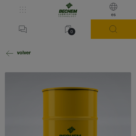
es
0
volver