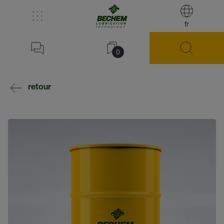
fr
0
retour