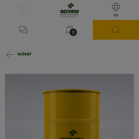
es
0
volver