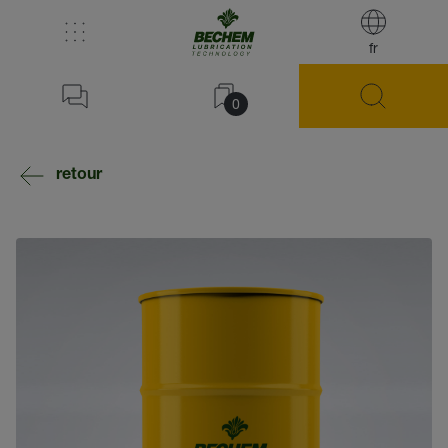
fr
0
retour