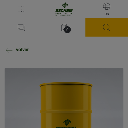
es
0
volver