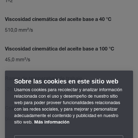
1–2
Viscosidad cinemática del aceite base a 40 °C
510,0 mm²/s
Viscosidad cinemática del aceite base a 100 °C
45,0 mm²/s
Rango de temperatura de trabajo
Sobre las cookies en este sitio web
-20 – 260 °C
Usamos cookies para recolectar y analizar información
relacionada con el uso y desempeño de nuestro sitio
web para poder proveer funcionalidades relacionadas
Color/Apariencia
con las redes sociales, y para mejorar y personalizar
adecuadamente el contenido y publicidad en nuestro
blanco
sitio web.
Más información