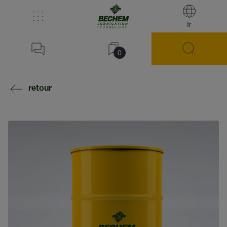
fr
0
retour