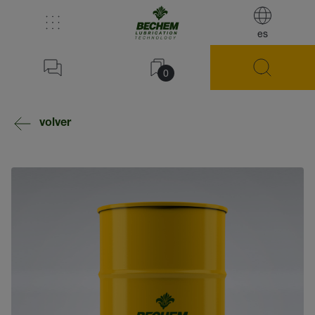
es
0
volver