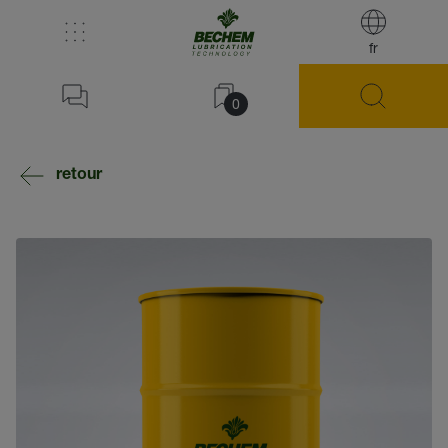
fr
0
retour