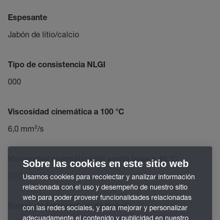
Espesante
Jabón de litio/calcio
Tipo de consistencia NLGI
000
Viscosidad cinemática a 100 °C
6,0 mm²/s
Viscosidad cinemática del aceite base a 40 °C
Sobre las cookies en este sitio web
20,0 mm²/s
Usamos cookies para recolectar y analizar información
relacionada con el uso y desempeño de nuestro sitio
web para poder proveer funcionalidades relacionadas
Rango de temperatura de trabajo
con las redes sociales, y para mejorar y personalizar
adecuadamente el contenido y publicidad en nuestro