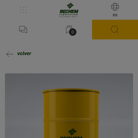
es
0
volver