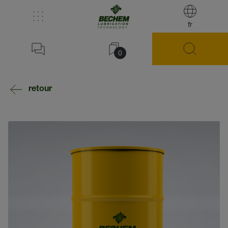
fr
0
retour