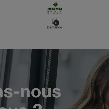
0
Demande
ns-nous