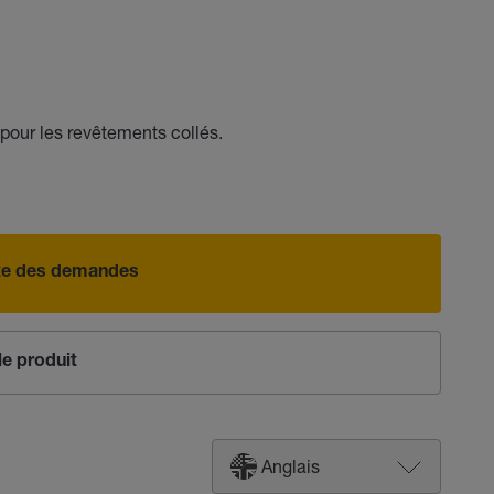
our les revêtements collés.
iste des demandes
e produit
Anglais