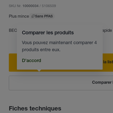
SKU Nr.
/ 5106509
10000034
Plus mince
Sans PFAS
BECHEM AFC Solvent M est un diluant à séchage rapide p
Comparer les produits
Vous pouvez maintenant comparer 4
produits entre eux.
D'accord
Ajouter à la l
Comparer l
Fiches techniques