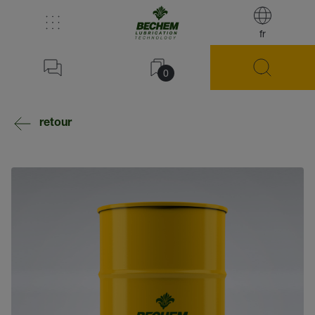
fr
0
retour