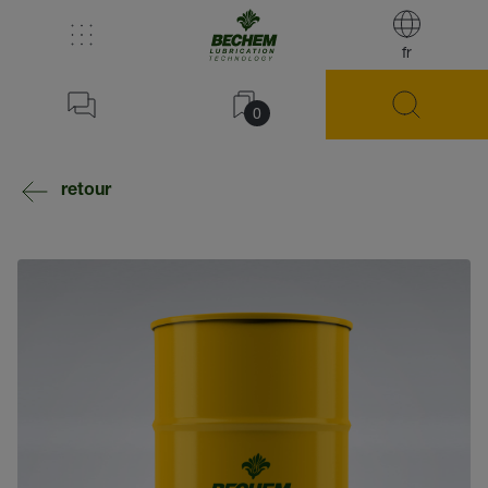
fr
0
retour