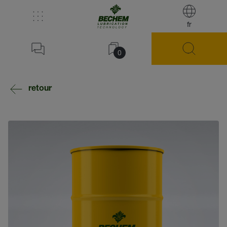
fr
0
retour