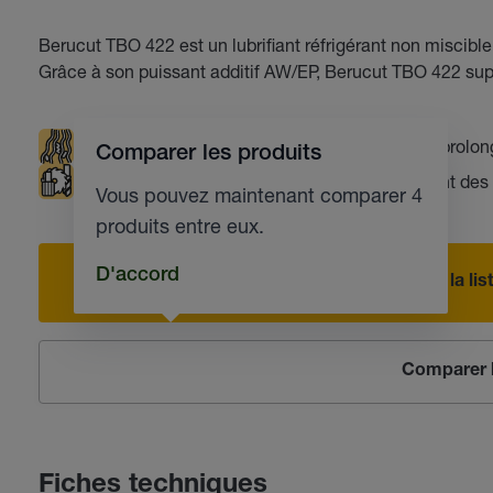
Berucut TBO 422 est un lubrifiant réfrigérant non miscible
Grâce à son puissant additif AW/EP, Berucut TBO 422 sup
Rinçage optimal
Durée de vie des outils prolo
Comparer les produits
Fabrication d'outillage
Bon comportement des 
Vous pouvez maintenant comparer 4
produits entre eux.
D'accord
Ajouter à la l
Comparer l
Fiches techniques