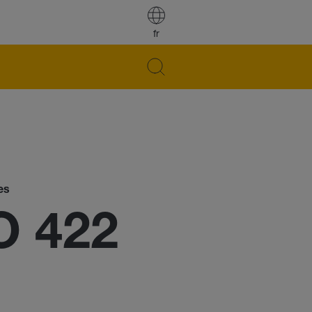
fr
es
O 422