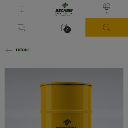
fr
0
retour