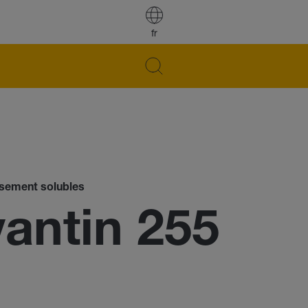
fr
issement solubles
ntin 255