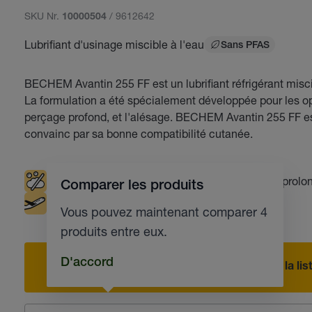
SKU Nr.
/ 9612642
10000504
Lubrifiant d'usinage miscible à l'eau
Sans PFAS
BECHEM Avantin 255 FF est un lubrifiant réfrigérant misci
La formulation a été spécialement développée pour les opér
perçage profond, et l'alésage. BECHEM Avantin 255 FF es
convainc par sa bonne compatibilité cutanée.
Faible moussage
Durée de vie des outils prolo
Comparer les produits
Industrie aéronautique
Vous pouvez maintenant comparer 4
produits entre eux.
D'accord
Ajouter à la l