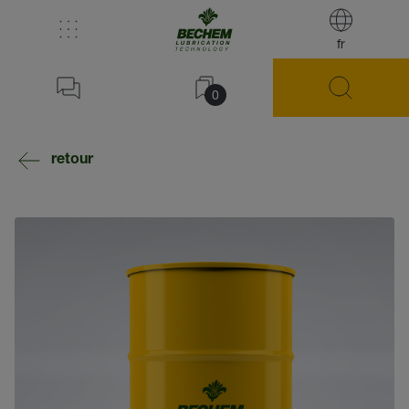
fr
0
retour