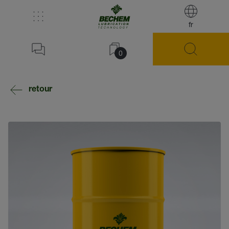
fr
0
retour