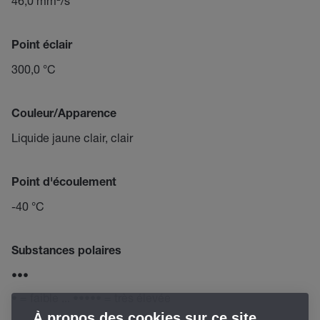
46,0 mm²/s
Point éclair
300,0 °C
Couleur/Apparence
Liquide jaune clair, clair
Point d'écoulement
-40 °C
Substances polaires
•••
• = faible ... ••••• = très élevée
À propos des cookies sur ce site