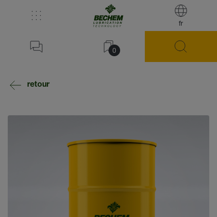
fr
0
retour