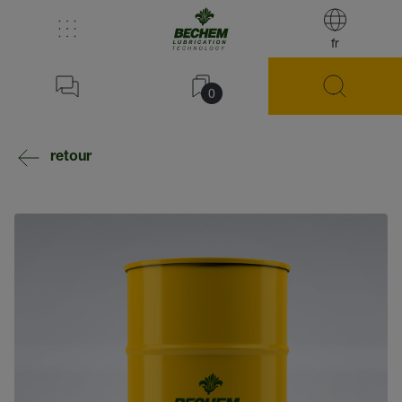
fr
0
retour