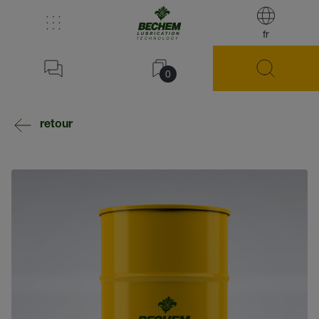
fr
0
retour