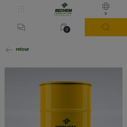
fr
0
retour