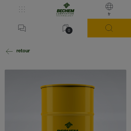
fr
0
retour