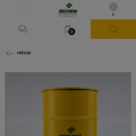
fr
0
retour