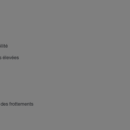
lité
s élevées
n des frottements