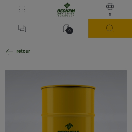
fr
0
retour