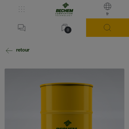
fr
0
retour