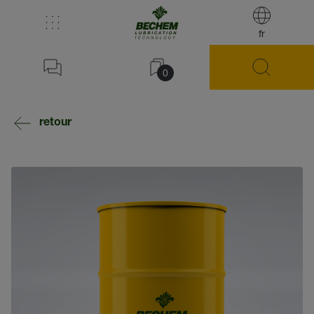
fr
0
retour