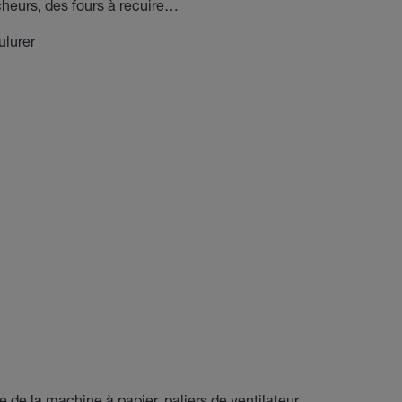
heurs, des fours à recuire…
ulurer
 de la machine à papier, paliers de ventilateur